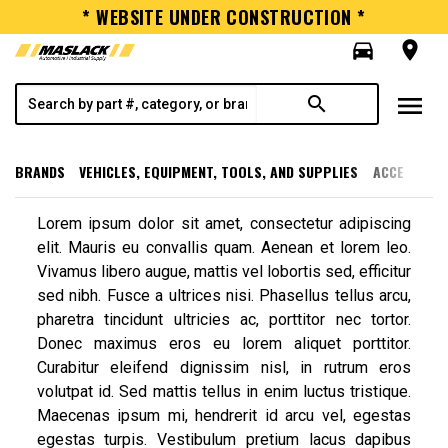
* WEBSITE UNDER CONSTRUCTION *
directions_car
room
menu
search
BRANDS
VEHICLES, EQUIPMENT, TOOLS, AND SUPPLIES
ACCESSORI
Lorem ipsum dolor sit amet, consectetur adipiscing
elit. Mauris eu convallis quam. Aenean et lorem leo.
Vivamus libero augue, mattis vel lobortis sed, efficitur
sed nibh. Fusce a ultrices nisi. Phasellus tellus arcu,
pharetra tincidunt ultricies ac, porttitor nec tortor.
Donec maximus eros eu lorem aliquet porttitor.
Curabitur eleifend dignissim nisl, in rutrum eros
volutpat id. Sed mattis tellus in enim luctus tristique.
Maecenas ipsum mi, hendrerit id arcu vel, egestas
egestas turpis. Vestibulum pretium lacus dapibus