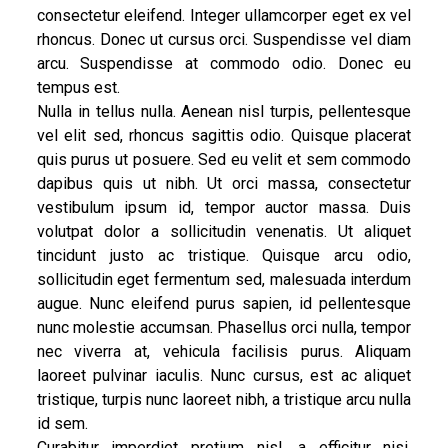
consectetur eleifend. Integer ullamcorper eget ex vel
rhoncus. Donec ut cursus orci. Suspendisse vel diam
arcu. Suspendisse at commodo odio. Donec eu
tempus est.
Nulla in tellus nulla. Aenean nisl turpis, pellentesque
vel elit sed, rhoncus sagittis odio. Quisque placerat
quis purus ut posuere. Sed eu velit et sem commodo
dapibus quis ut nibh. Ut orci massa, consectetur
vestibulum ipsum id, tempor auctor massa. Duis
volutpat dolor a sollicitudin venenatis. Ut aliquet
tincidunt justo ac tristique. Quisque arcu odio,
sollicitudin eget fermentum sed, malesuada interdum
augue. Nunc eleifend purus sapien, id pellentesque
nunc molestie accumsan. Phasellus orci nulla, tempor
nec viverra at, vehicula facilisis purus. Aliquam
laoreet pulvinar iaculis. Nunc cursus, est ac aliquet
tristique, turpis nunc laoreet nibh, a tristique arcu nulla
id sem.
Curabitur imperdiet pretium nisl, a efficitur nisi.